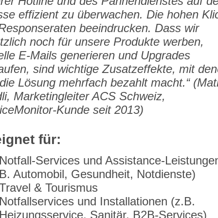
rer Hotline und des Pannendienstes auf de
sse effizient zu überwachen. Die hohen Kli
Responseraten beeindrucken. Dass wir
tzlich noch für unsere Produkte werben,
elle E-Mails generieren und Upgrades
aufen, sind wichtige Zusatzeffekte, mit de
 die Lösung mehrfach bezahlt macht.“ (Mat
dli, Marketingleiter ACS Schweiz,
iceMonitor-Kunde seit 2013)
ignet für:
Notfall-Services und Assistance-Leistungen
B. Automobil, Gesundheit, Notdienste)
Travel & Tourismus
Notfallservices und Installationen (z.B.
Heizungsservice, Sanitär, B2B-Services)