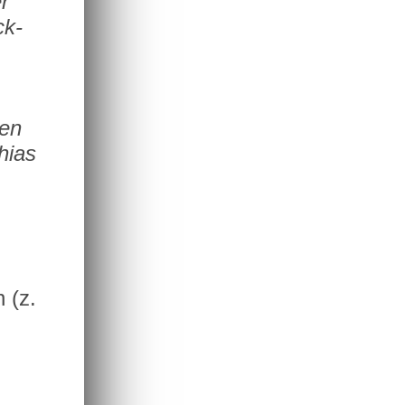
r
ck-
nen
hias
 (z.