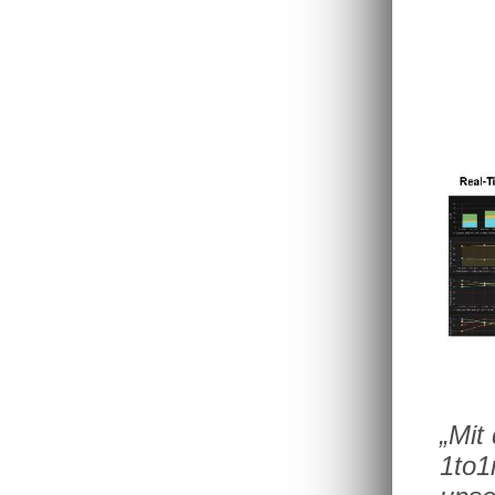
„Mit
1to1