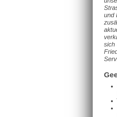
unse
Stra
und 
zusä
aktu
verk
sich
Frie
Serv
Gee