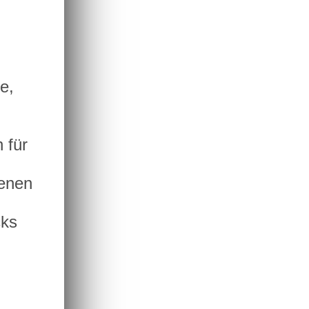
e,
 für
denen
cks