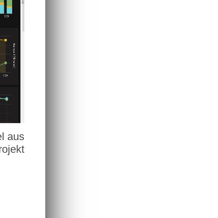
el aus
rojekt